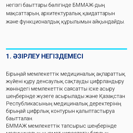
негізгі бағыттары бөлігінде БММАЖ-дың
мақсаттарын, архитектуралық қағидаттарын
және функционалдық құрылымын айқындайды.
1. ӘЗІРЛЕУ НЕГІЗДЕМЕСІ
Бірыңғай мемлекеттік медициналық ақпараттық
жүйені құру денсаулық сақтауды цифрландыру
жөніндегі мемлекеттік саясатты іске асыру
шеңберінде жүзеге асырылады және Қазақстан
Республикасының медициналық деректерінің
бірыңғай цифрлық контурын қалыптастыруға
бағытталған.
БММАЖ мемлекеттік тапсырыс шеңберінде