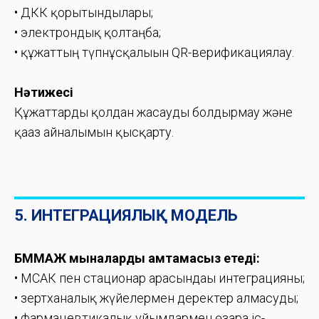
• ДКК қорытындылары;
• электрондық қолтаңба;
• құжаттың түпнұсқалығын QR-верификациялау.
Нәтижесі
Құжаттарды қолдан жасауды болдырмау және
қағаз айналымын қысқарту.
5. ИНТЕГРАЦИЯЛЫҚ МОДЕЛЬ
БММАЖ мыналарды қамтамасыз етеді:
• МСАК пен стационар арасындағы интеграцияны;
• зертханалық жүйелермен деректер алмасуды;
• фармацевтикалық ұйымдармен өзара іс-