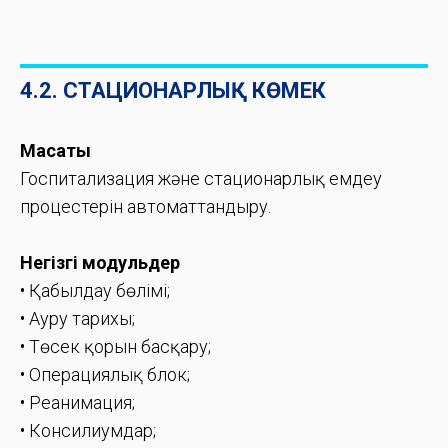
4.2. СТАЦИОНАРЛЫҚ КӨМЕК
Мақсаты
Госпитализация және стационарлық емдеу
процестерін автоматтандыру.
Негізгі модульдер
• Қабылдау бөлімі;
• Ауру тарихы;
• Төсек қорын басқару;
• Операциялық блок;
• Реанимация;
• Консилиумдар;