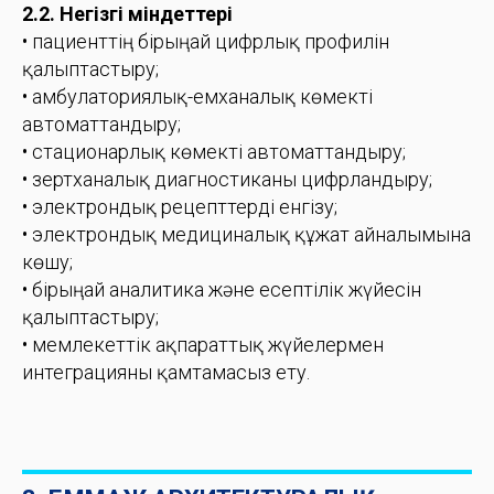
2.2. Негізгі міндеттері
• пациенттің бірыңғай цифрлық профилін
қалыптастыру;
• амбулаториялық-емханалық көмекті
автоматтандыру;
• стационарлық көмекті автоматтандыру;
• зертханалық диагностиканы цифрландыру;
• электрондық рецепттерді енгізу;
• электрондық медициналық құжат айналымына
көшу;
• бірыңғай аналитика және есептілік жүйесін
қалыптастыру;
• мемлекеттік ақпараттық жүйелермен
интеграцияны қамтамасыз ету.