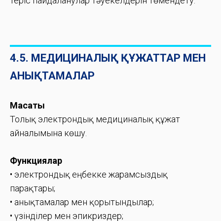
теріс пайдаланулар тәуекелдерін төмендету.
4.5. МЕДИЦИНАЛЫҚ ҚҰЖАТТАР МЕН
АНЫҚТАМАЛАР
Мақсаты
Толық электрондық медициналық құжат
айналымына көшу.
Функциялар
• электрондық еңбекке жарамсыздық
парақтары;
• анықтамалар мен қорытындылар;
• үзінділер мен эпикриздер;