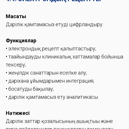
Мақсаты
Дәрілік қамтамасыз етуді цифрландыру.
Функциялар
• электрондық рецепт қалыптастыру;
• тағайындауды клиникалық хаттамалар бойынша
тексеру;
• жеңілдік санаттарын есепке алу;
• дәріхана ұйымдарымен интеграция;
• босатуды бақылау;
• дәрілік қамтамасыз ету аналитикасы.
Нәтижесі
Дәрілік заттар қозғалысының ашықтығы және