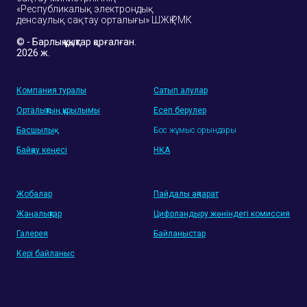
«Республикалық электрондық
денсаулық сақтау орталығы» ШЖҚ РМК
© - Барлық құқықтар қорғалған.
2026 ж.
Компания туралы
Сатып алулар
Орталықтың құрылымы
Есеп берулер
Басшылық
Бос жұмыс орындары
Байқау кеңесі
НҚА
Жобалар
Пайдалы ақпарат
Жаңалықтар
Цифрландыру жөніндегі комиссия
Галерея
Байланыстар
Кері байланыс