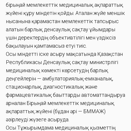
бірыңғай мемлекеттік медициналық ақпараттық
жүйені құру міндетін қойды. Аталған жүйе меншік
нысанына қарамастан мемлекеттік тапсырыс
алатын барлық денсаулық сақтау ұйымдары
үшін деректердің объективтілігі мен үздіксіз
бақылауын қамтамасыз етуі тиіс.
Осы міндетті іске асыру мақсатында Қазақстан
Республикасы Денсаулық сақтау министрлігі
медициналық көмекті көрсетудің барлық
деңгейлерін — амбулаториялық-емханалық,
стационарлық, диагностикалық және
фармацевтикалық бағыттарды автоматтандыруға
арналған Бірыңғай мемлекеттік медициналық
ақпараттық жүйені (бұдан әрі — БММАЖ)
әзірлеуді жүзеге асыруда.
Осы Тұжырымдама медициналық қызметтің