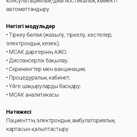
консультациялық-диагностикалық көмекті
автоматтандыру.
Негізгі модульдер
• Тіркеу бөлімі (жазылу, тіркелу, кестелер,
электрондық кезек);
• МСАК дәрігерінің АЖО;
• Диспансерлік бақылау;
• Скринингтер мен вакцинация;
• Процедуралық кабинет;
• Үйге шақыруларды басқару;
• МСАК аналитикасы.
Нәтижесі
Пациенттің электрондық амбулаториялық
картасын қалыптастыру.