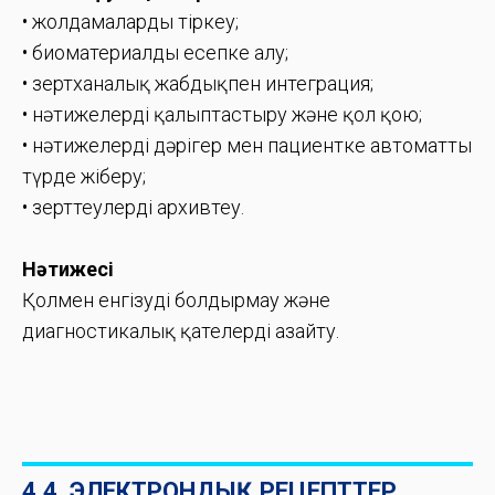
• жолдамаларды тіркеу;
• биоматериалды есепке алу;
• зертханалық жабдықпен интеграция;
• нәтижелерді қалыптастыру және қол қою;
• нәтижелерді дәрігер мен пациентке автоматты
түрде жіберу;
• зерттеулерді архивтеу.
Нәтижесі
Қолмен енгізуді болдырмау және
диагностикалық қателерді азайту.
4.4. ЭЛЕКТРОНДЫҚ РЕЦЕПТТЕР