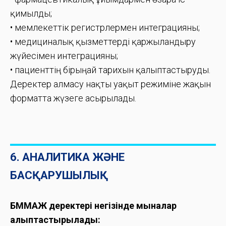
қимылды;
• мемлекеттік регистрлермен интеграцияны;
• медициналық қызметтерді қаржыландыру
жүйесімен интеграцияны;
• пациенттің бірыңғай тарихын қалыптастыруды.
Деректер алмасу нақты уақыт режиміне жақын
форматта жүзеге асырылады.
6. АНАЛИТИКА ЖӘНЕ
БАСҚАРУШЫЛЫҚ
БММАЖ деректері негізінде мыналар
қалыптастырылады: