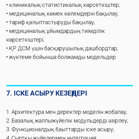
• клиникалық-статистикалық көрсеткіштер;
• медициналық көмек көлемдерін бақылау;
• тариф қалыптастыруды бақылау;
• медициналық ұйымдардың тиімділік
көрсеткіштері;
• ҚР ДСМ үшін басқарушылық дашбордтар;
• жүктеме бойынша болжамды модельдер.
7. ІСКЕ АСЫРУ КЕЗЕҢДЕРІ
1. Архитектура мен деректер моделін жобалау;
2. Базалық жалпыжүйелік модульдерді әзірлеу;
3. Функционалдық бағыттарды іске асыру;
4. Сыртқы жүйелермен интеграция;