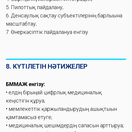
5. Пилоттық пайдалану;
6. Денсаулық сақтау субъектілерінің барлығына
масштабтау;
7. Өнеркәсіптік пайдалануға енгізу.
8. КҮТІЛЕТІН НӘТИЖЕЛЕР
БММАЖ енгізу:
• елдің бірыңғай цифрлық медициналық
кеңістігін құруға;
• мемлекеттік қаржыландырудың ашықтығын
қамтамасыз етуге;
• медициналық шешімдердің сапасын арттыруға;