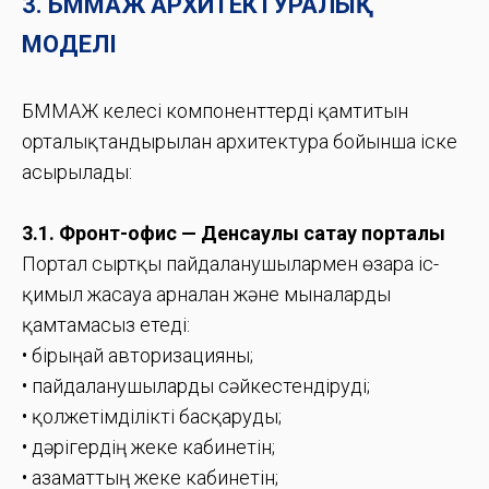
3. БММАЖ АРХИТЕКТУРАЛЫҚ
МОДЕЛІ
БММАЖ келесі компоненттерді қамтитын
орталықтандырылған архитектура бойынша іске
асырылады:
3.1. Фронт-офис — Денсаулық сақтау порталы
Портал сыртқы пайдаланушылармен өзара іс-
қимыл жасауға арналған және мыналарды
қамтамасыз етеді:
• бірыңғай авторизацияны;
• пайдаланушыларды сәйкестендіруді;
• қолжетімділікті басқаруды;
• дәрігердің жеке кабинетін;
• азаматтың жеке кабинетін;