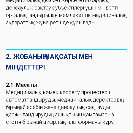
медициналық қызмет көрсететін барлық
денсаулық сақтау субъектілері үшін міндетті
орталықтандырылған мемлекеттік медициналық
ақпараттық жүйе ретінде құрылады.
2. ЖОБАНЫҢ МАҚСАТЫ МЕН
МІНДЕТТЕРІ
2.1. Мақсаты
Медициналық көмек көрсету процестерін
автоматтандыруды, медициналық деректердің
бірыңғай есебін және денсаулық сақтауды
қаржыландырудың ашықтығын қамтамасыз
ететін бірыңғай цифрлық платформаны құру.