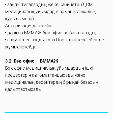
• заңды тұлғалардың жеке кабинетін (ДСМ,
медициналық ұйымдар, фармацевтикалық
құрылымдар).
Авторизациядан кейін:
• дәрігер БММАЖ бэк-офисіне бағытталады;
• азамат пен заңды тұлға Портал интерфейсінде
жұмыс істейді.
3.2. Бэк-офис — БММАЖ
Бэк-офис медициналық ұйымдардың ішкі
процестерін автоматтандырады және
медициналық деректердің бірыңғай базасын
қалыптастырады.