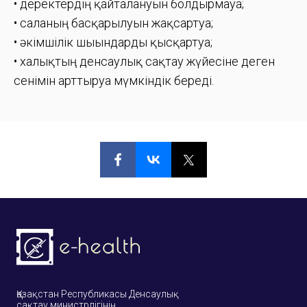
• деректердің қайталануын болдырмауға;
• саланың басқарылуын жақсартуға;
• әкімшілік шығындарды қысқартуға;
• халықтың денсаулық сақтау жүйесіне деген
сенімін арттыруға мүмкіндік береді.
Қазақстан Республикасы Денсаулық
сақтау
министрлігінің