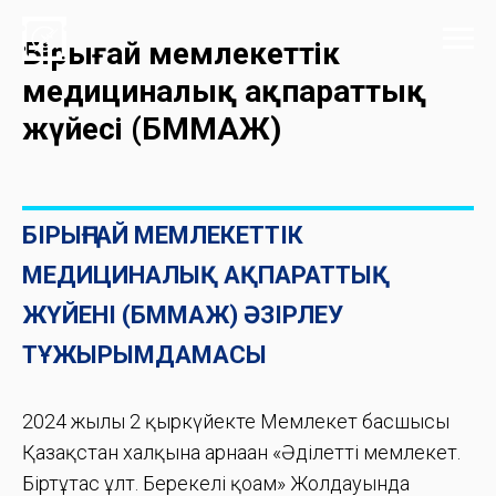
Бірыңғай мемлекеттік
медициналық ақпараттық
жүйесі (БММАЖ)
БІРЫҢҒАЙ МЕМЛЕКЕТТІК
МЕДИЦИНАЛЫҚ АҚПАРАТТЫҚ
ЖҮЙЕНІ (БММАЖ) ӘЗІРЛЕУ
ТҰЖЫРЫМДАМАСЫ
2024 жылғы 2 қыркүйекте Мемлекет басшысы
Қазақстан халқына арнаған «Әділетті мемлекет.
Біртұтас ұлт. Берекелі қоғам» Жолдауында