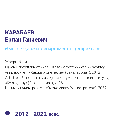
КАРАБАЕВ
Ерлан Ганиевич
Әкімшілік-қаржы департаментінің директоры
Жоғары білім:
Сәкен Сейфуллин атындағы Қазақ агротехникалық зерттеу
университеті, «Қаржы және несие» (бакалавриат), 2012
А. Қ. Құсайынов атындағы Еуразия гуманитарлық институты,
«Құқықтану» (бакалавриат), 2015
Шымкент университеті, «Экономика» (магистратура), 2022
2012 - 2022
жж.