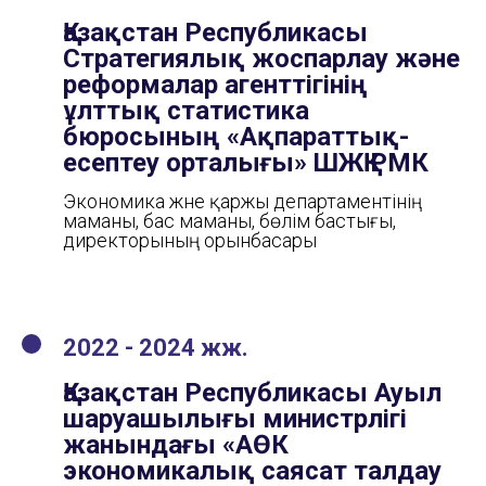
Қазақстан Республикасы
Стратегиялық жоспарлау және
реформалар агенттігінің
ұлттық статистика
бюросының «Ақпараттық-
есептеу орталығы» ШЖҚ РМК
Экономика және қаржы департаментінің
маманы, бас маманы, бөлім бастығы,
директорының орынбасары
2022 - 2024 жж.
Қазақстан Республикасы Ауыл
шаруашылығы министрлігі
жанындағы «АӨК
экономикалық саясат талдау