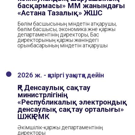
басқармасы» ММ жанындағы
«Астана Тазалық» ЖШС
Бөлім басшысының міндетін атқарушы,
бөлім басшысы, экономика және қаржы
департаментінің директоры, Бас
директорының қаржы жөніндегі
орынбасарының міндетін атқарушы
2026 ж. - қазіргі уақытқа дейін
ҚР Денсаулық сақтау
министрлігінің
«Республикалық электрондық
денсаулық сақтау орталығы»
ШЖҚ РМК
Әкімшілік-қаржы департаментінің
директоры