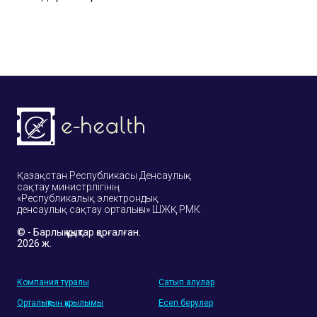
Қазақстан Республикасы Денсаулық
сақтау
министрлігінің
«Республикалық электрондық
денсаулық сақтау орталығы» ШЖҚ РМК
© - Барлық құқықтар қорғалған.
2026 ж.
Компания туралы
Сатып алулар
Орталықтың құрылымы
Есеп берулер