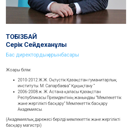
ТОҒЫЗБАЙ
Серік Сейдеханұлы
Бас директордың орынбасары
Жоғары білім:
2010-2012 Ж.Ж. Оңтүстік Қазақстан гуманитарлық
институты. М. Сапарбаева" Құқықтану "
2006-2008 ж. Ж. Астана қаласы Қазақстан
Республикасы Президентінің жанындағы "Мемлекеттік
және жергілікті басқару" Мемлекеттік басқару
Академиясы.
(Академиялық дәрежесі берілді мемлекеттік және жергілікті
басқару магистрі)