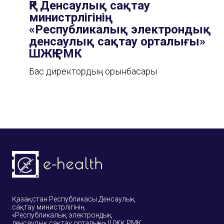
ҚР Денсаулық сақтау
министрлігінің
«Республикалық электрондық
денсаулық сақтау орталығы»
ШЖҚ РМК
Бас директордың орынбасары
Қазақстан Республикасы Денсаулық
сақтау
министрлігінің
«Республикалық электрондық
денсаулық сақтау орталығы» ШЖҚ РМК