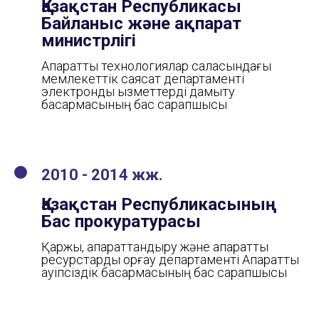
Қазақстан Республикасы
Байланыс және ақпарат
министрлігі
Ақпараттық технологиялар саласындағы
мемлекеттік саясат департаменті
электрондық қызметтерді дамыту
басқармасының бас сарапшысы
2010 - 2014 жж.
Қазақстан Республикасының
Бас прокуратурасы
Қаржы, ақпараттандыру және ақпараттық
ресурстарды қорғау департаменті Ақпараттық
қауіпсіздік басқармасының бас сарапшысы