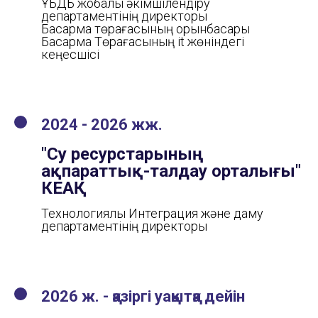
ҰБДБ жобалық әкімшілендіру
департаментінің директоры
Басқарма төрағасының орынбасары
Басқарма Төрағасының it жөніндегі
кеңесшісі
2024 - 2026 жж.
"Су ресурстарының
ақпараттық-талдау орталығы"
КЕАҚ
Технологиялық Интеграция және даму
департаментінің директоры
2026 ж. - қазіргі уақытқа дейін