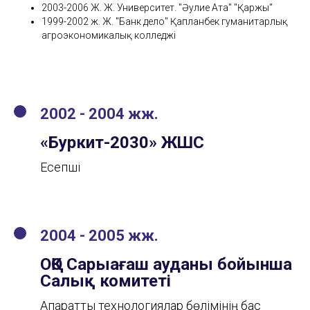
2003-2006 Ж. Ж. Университет. "Әулие Ата" "Қаржы"
1999-2002 ж. Ж. "Банк дело" Қапланбек гуманитарлық
агроэкономикалық колледжі
2002 - 2004
жж.
«Буркит-2030» ЖШС
Есепші
2004 - 2005 жж.
ОҚО Сарыағаш ауданы бойынша
Салық комитеті
Ақпараттық технологиялар бөлімінің бас