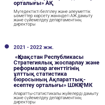
орталығы» АҚ
Мүгедектікті белгілеу және әлеуметтік
қызметтер көрсету жөніндегі АЖ дамыту
және сүйемелдеу департаментінің
директоры
2021 - 2022 жж.
«Қазақстан Республикасы
Стратегиялық жоспарлау және
реформалар агенттігінің
ұлттық статистика
бюросының Ақпараттық-
есептеу орталығы» ШЖҚ РМК
Ақпараттық-статистикалық жүйелерді дамыту
және сүйемелдеу департаментінің
директоры