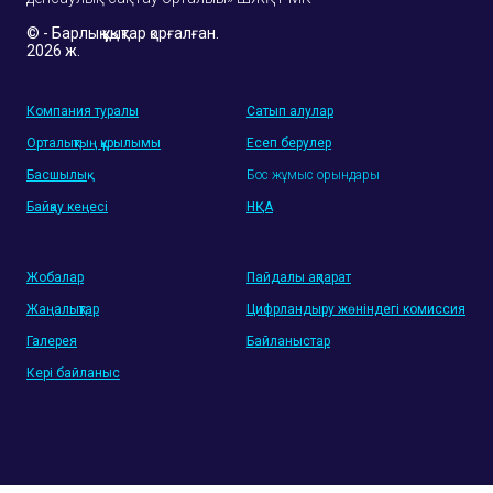
© - Барлық құқықтар қорғалған.
2026 ж.
Компания туралы
Сатып алулар
Орталықтың құрылымы
Есеп берулер
Басшылық
Бос жұмыс орындары
Байқау кеңесі
НҚА
Жобалар
Пайдалы ақпарат
Жаңалықтар
Цифрландыру жөніндегі комиссия
Галерея
Байланыстар
Кері байланыс