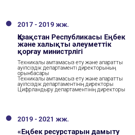
2017 - 2019 жж.
Қазақстан Республикасы Еңбек
және халықты әлеуметтік
қорғау министрлігі
Техникалық қамтамасыз ету және ақпараттық
қауіпсіздік департаменті директорының
орынбасары
Техникалық қамтамасыз ету және ақпараттық
қауіпсіздік департаментінің директоры
Цифрландыру департаментінің директоры
2019 - 2021 жж.
«Еңбек ресурстарын дамыту