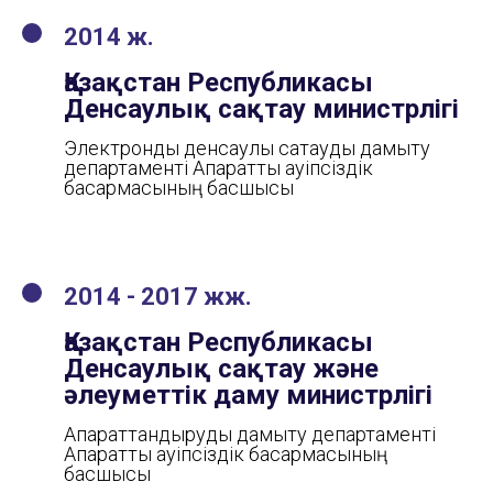
2014 ж.
Қазақстан Республикасы
Денсаулық сақтау министрлігі
Электрондық денсаулық сақтауды дамыту
департаменті Ақпараттық қауіпсіздік
басқармасының басшысы
2014 - 2017 жж.
Қазақстан Республикасы
Денсаулық сақтау және
әлеуметтік даму министрлігі
Ақпараттандыруды дамыту департаменті
Ақпараттық қауіпсіздік басқармасының
басшысы